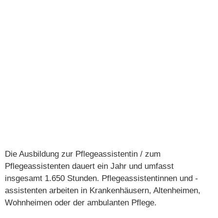
PFLEGEFACH-ASSISTENT/IN
in der Akutpflege sowie in
der stationären und
ambulanten Langzeitpflege
Die Ausbildung zur Pflegeassistentin / zum
Pflegeassistenten dauert ein Jahr und umfasst
insgesamt 1.650 Stunden. Pflegeassistentinnen und -
assistenten arbeiten in Krankenhäusern, Altenheimen,
Wohnheimen oder der ambulanten Pflege.