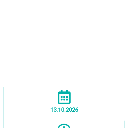
Jährliche Pflichtfortbildung für
Praxisanleitende im Rheinland
Klinikum Grevenbroich
13.10.2026